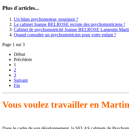
Plus d'articles...
Un bilan psychomoteur, pourquoi ?
Le cabinet Joanne BELROSE recrute des psychomotriciens !
Cabinet de psychomotricité Joanne BELROSE Lamentin Marti
Quand consulter un psychomotricien pour votre enfant ?
Page 1 sur 3
Début
Précédent
1
2
3
Suivant
Fin
Vous voulez travailler en Marti
Dans le cadre de son développement, la SELAS cabinets de Psychomotri