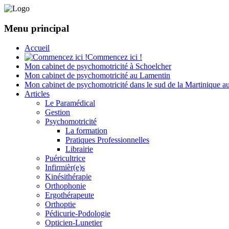
Menu principal
Accueil
Commencez ici !
Mon cabinet de psychomotricité à Schoelcher
Mon cabinet de psychomotricité au Lamentin
Mon cabinet de psychomotricité dans le sud de la Martinique a
Articles
Le Paramédical
Gestion
Psychomotricité
La formation
Pratiques Professionnelles
Librairie
Puéricultrice
Infirmièr(e)s
Kinésithérapie
Orthophonie
Ergothérapeute
Orthoptie
Pédicurie-Podologie
Opticien-Lunetier