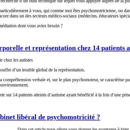
a recherche d’un outil technique sur lequel vous appuyer auprès de la 
t particulièrement à vous, qui comme moi êtes psychomotricienne, ou d
core dans un des secteurs médico-sociaux (médecins, éducateurs spéci
a médiation dont vous aviez besoin ?
porelle et représentation chez 14 patients a
ouffre d’un trouble global de la représentation.
 la compréhension verbale et, sur le plan psychomoteur, se caractérise pa
n environnement.
rte sur 14 patients atteints d’autisme ayant bénéficié à la fois d’une p
inet libéral de psychomotricité ?
Dans cet article nous allons vous donner les avantages à fair