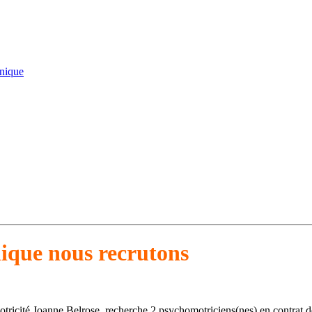
nique
nique nous recrutons
cité Joanne Belrose, recherche 2 psychomotriciens(nes) en contrat de 