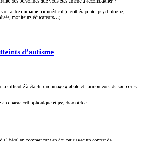
pluralité des personnes que vous êtes amené à accompagner ?
ans un autre domaine paramédical (ergothérapeute, psychologue,
alisés, moniteurs éducateurs…)
tteints d’autisme
r la difficulté à établir une image globale et harmonieuse de son corps
rise en charge orthophonique et psychomotrice.
e du libéral en commençant en douceur avec un contrat de